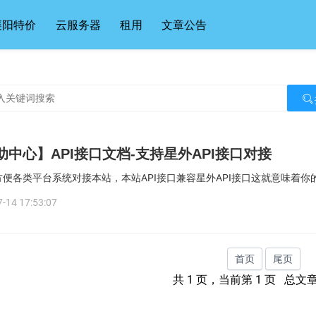
襄阳特价
云服务器
租用
文章公告
助中心】API接口文档-支持星外API接口对接
方便各类平台系统对接本站，本站API接口兼容星外API接口这就意味着你
-14 17:53:07
首页
尾页
共 1 页，当前第 1 页 总文章数